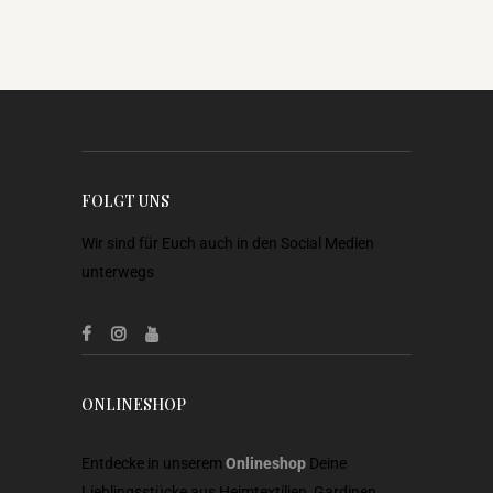
FOLGT UNS
Wir sind für Euch auch in den Social Medien
unterwegs
ONLINESHOP
Entdecke in unserem
Onlineshop
Deine
Lieblingsstücke aus Heimtextilien, Gardinen,