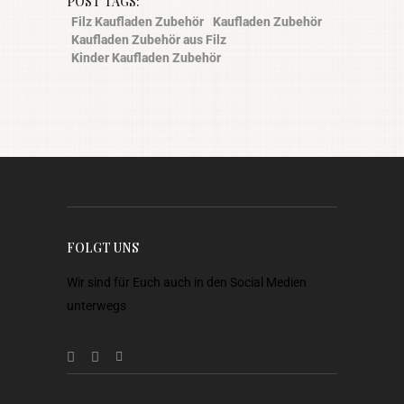
POST TAGS:
Filz Kaufladen Zubehör
Kaufladen Zubehör
Kaufladen Zubehör aus Filz
Kinder Kaufladen Zubehör
FOLGT UNS
Wir sind für Euch auch in den Social Medien
unterwegs