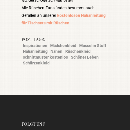
wunderschöne Schnittmuster!
Alle Rüschen-Fans finden bestimmt auch
Gefallen an unserer
kostenlosen Nähanleitung
für Tischsets mit Rüschen
.
POST TAGS:
Inspirationen
Mädchenkleid
Musselin Stoff
Nähanleitung
Nähen
Rüschenkleid
schnittmuster kostenlos
Schöner Leben
Schürzenkleid
FOLGT UNS