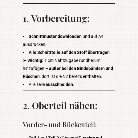
1.
Vorbereitung:
Schnittmuster downloaden
und auf A4
ausdrucken.
Alle Schnittteile auf den Stoff übertragen
.
➤
Wichtig:
1 cm Nahtzugabe rundherum
hinzufügen –
außer bei den Bindebändern und
Rüschen
, dort ist die NZ bereits enthalten.
Alle Teile
ausschneiden
.
2.
Oberteil nähen:
Vorder- und Rückenteil:
Teil A
auf
Teil D
(Oberstoff)
rechts auf