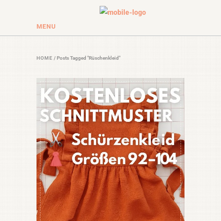
MENU
HOME
/
Posts Tagged "Rüschenkleid"