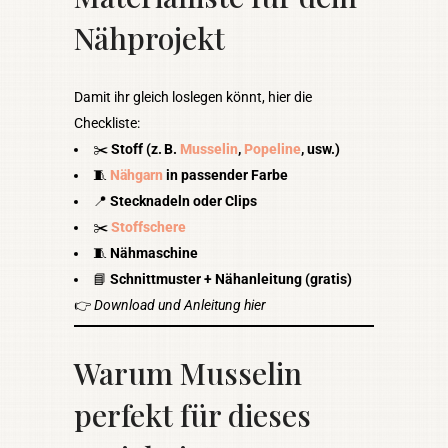
Nähprojekt
Damit ihr gleich loslegen könnt, hier die
Checkliste:
✂️
Stoff (z. B.
Musselin
,
Popeline
, usw.)
🧵
Nähgarn
in passender Farbe
📍
Stecknadeln oder Clips
✂️
Stoffschere
🧵
Nähmaschine
📘
Schnittmuster + Nähanleitung (gratis)
👉
Download und Anleitung hier
Warum Musselin
perfekt für dieses