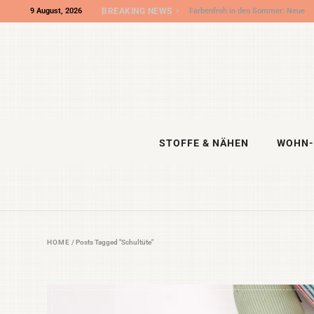
9 August, 2026
BREAKING NEWS
Wir sind „Shop des Monats“ bei DIY
Eule – und die DIY NIGHT kommt!
STOFFE & NÄHEN
WOHN-
HOME
/
Posts Tagged "Schultüte"