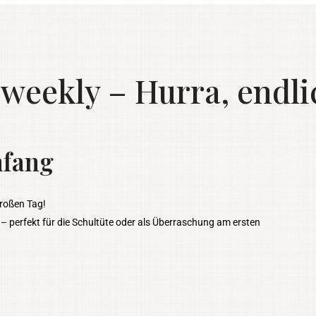
eekly – Hurra, endli
nfang
großen Tag!
g
– perfekt für die Schultüte oder als Überraschung am ersten