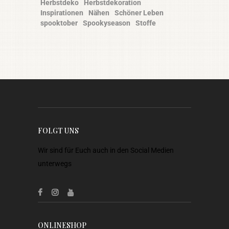
Herbstdeko
Herbstdekoration
Inspirationen
Nähen
Schöner Leben
spooktober
Spookyseason
Stoffe
FOLGT UNS
Wir sind für Euch auch in den Social Medien
unterwegs
ONLINESHOP