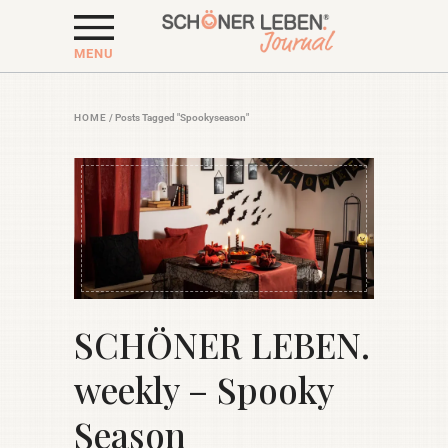
MENU
HOME
/
Posts Tagged "Spookyseason"
SCHÖNER LEBEN.
weekly – Spooky
Season