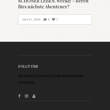
SCHÖNER LEBEN. weekly – Bereit
fürs nächste Abenteuer?
JULI 21, 2025
0
7
FOLGT UNS
Wir sind für Euch auch in den Social Medien
unterwegs