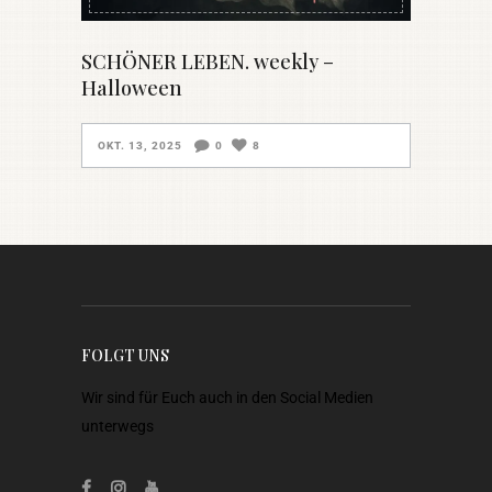
SCHÖNER LEBEN. weekly –
Halloween
OKT. 13, 2025
0
8
FOLGT UNS
Wir sind für Euch auch in den Social Medien
unterwegs