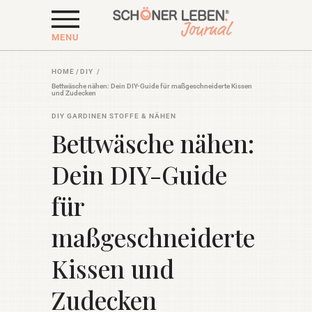
MENU
HOME
/
DIY
/
Bettwäsche nähen: Dein DIY-Guide für maßgeschneiderte Kissen
und Zudecken
DIY
GARDINEN
STOFFE & NÄHEN
Bettwäsche nähen:
Dein DIY-Guide
für
maßgeschneiderte
Kissen und
Zudecken