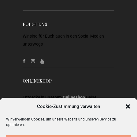
FOLGT UNS
Wir sind für Euch auch in den Social Medien
unterwegs
ONLINESHOP
Entdecke in unserem
Onlineshop
Deine
Lieblingsstücke aus Heimtextilien, Gardinen,
Cookie-Zustimmung verwalten
Stoffen, Wohnaccessoires, Geschenkideen und
Wir verwenden Cookies, um unsere Website und unseren Service zu
Mode.
optimieren.