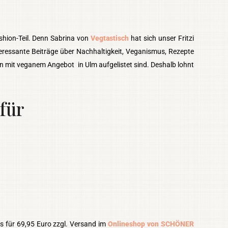
shion-Teil. Denn Sabrina von
Vegtastisch
hat sich unser Fritzi
eressante Beiträge über Nachhaltigkeit, Veganismus, Rezepte
n mit veganem Angebot in Ulm aufgelistet sind. Deshalb lohnt
 für
es für 69,95 Euro zzgl. Versand im
Onlineshop von SCHÖNER