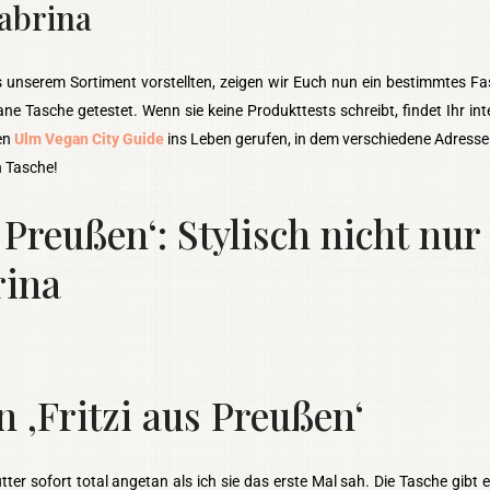
abrina
s unserem Sortiment vorstellten, zeigen wir Euch nun ein bestimmtes Fa
 Tasche getestet. Wenn sie keine Produkttests schreibt, findet Ihr int
den
Ulm Vegan City Guide
ins Leben gerufen, in dem verschiedene Adresse
n Tasche!
 Preußen‘: Stylisch nicht nur
rina
 ‚Fritzi aus Preußen‘
ter sofort total angetan als ich sie das erste Mal sah. Die Tasche gibt 