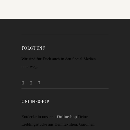
FOLGT UNS
Wir sind für Euch auch in den Social Medien
unterwegs
ONLINESHOP
Entdecke in unserem
Onlineshop
Deine
Lieblingsstücke aus Heimtextilien, Gardinen,