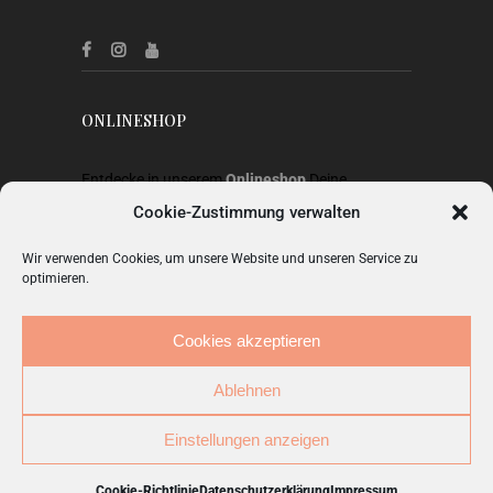
ONLINESHOP
Entdecke in unserem
Onlineshop
Deine
Lieblingsstücke aus Heimtextilien, Gardinen,
Cookie-Zustimmung verwalten
Stoffen, Wohnaccessoires, Geschenkideen und
Wir verwenden Cookies, um unsere Website und unseren Service zu
Mode.
optimieren.
ZUM SHOP
Cookies akzeptieren
Ablehnen
Einstellungen anzeigen
© Copyright 2026.
Studio Carnarius
. Alle Rechte
vorbehalten.
IMPRESSUM
Cookie-Richtlinie
Datenschutzerklärung
Impressum