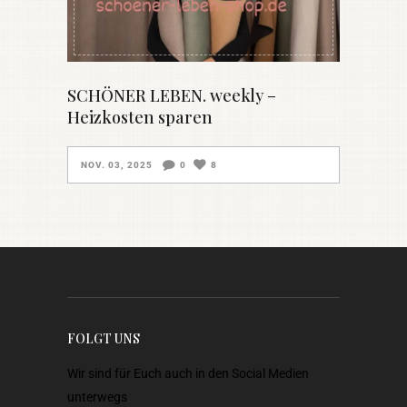
SCHÖNER LEBEN. weekly –
Heizkosten sparen
NOV. 03, 2025
0
8
FOLGT UNS
Wir sind für Euch auch in den Social Medien
unterwegs