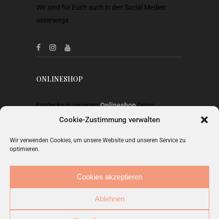
Wir sind für Euch auch in den Social Medien
unterwegs
ONLINESHOP
Entdecke in unserem
Onlineshop
Deine
Lieblingsstücke aus Heimtextilien, Gardinen,
Cookie-Zustimmung verwalten
Stoffen, Wohnaccessoires, Geschenkideen und
Wir verwenden Cookies, um unsere Website und unseren Service zu
Mode.
optimieren.
ZUM SHOP
Cookies akzeptieren
Ablehnen