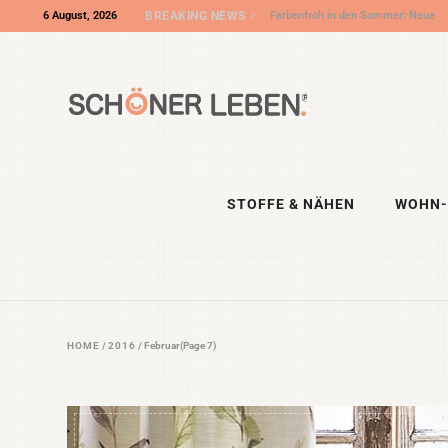
6 August, 2026
BREAKING NEWS
Wir sind „Shop des Monats“ bei DIY
Eule – und die DIY NIGHT kommt!
STOFFE & NÄHEN
WOHN-
HOME
/
2016
/
Februar
(Page 7)