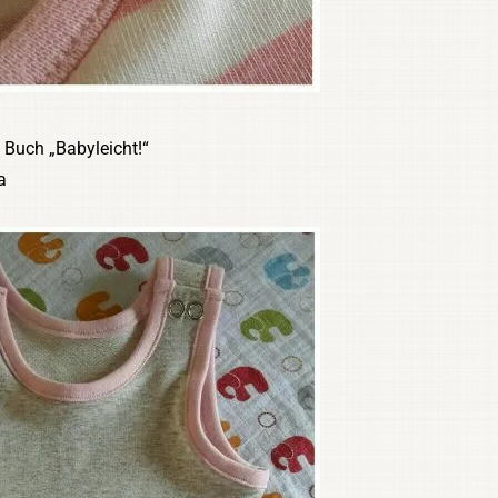
 Buch „Babyleicht!“
a