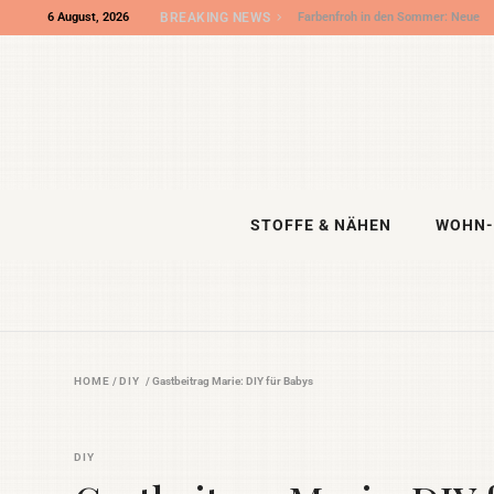
6 August, 2026
BREAKING NEWS
Wir sind „Shop des Monats“ bei DIY
Eule – und die DIY NIGHT kommt!
STOFFE & NÄHEN
WOHN-
HOME
/
DIY
/
Gastbeitrag Marie: DIY für Babys
DIY