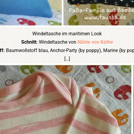
Windeltasche im maritimen Look
Schnitt:
Windeltasche von
Nähte von Käthe
ff:
Baumwollstoff blau, Anchor-Party (by poppy), Marine (by po
[…]