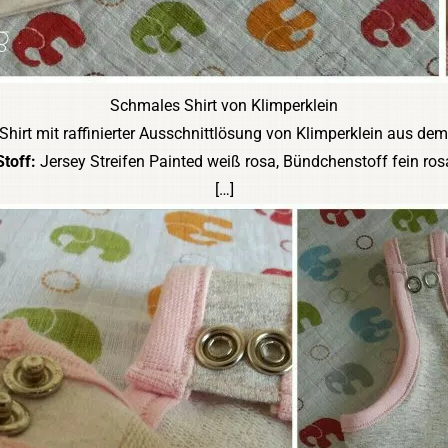
Schmales Shirt von Klimperklein
hirt mit raffinierter Ausschnittlösung von Klimperklein aus dem
Stoff:
Jersey Streifen Painted weiß rosa, Bündchenstoff fein ros
[…]